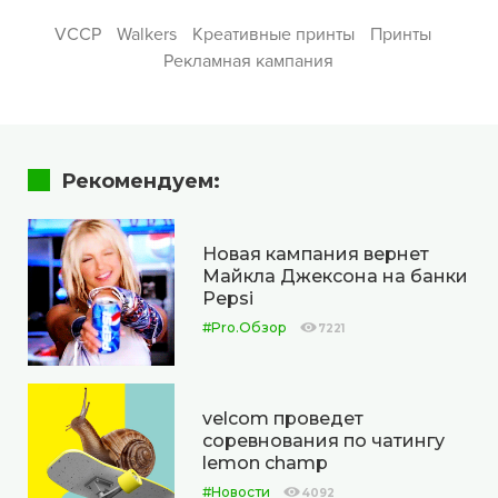
VCCP
Walkers
Креативные принты
Принты
Рекламная кампания
Рекомендуем:
Новая кампания вернет
Майкла Джексона на банки
Pepsi
#Pro.Обзор
7221
velcom проведет
соревнования по чатингу
lemon champ
#Новости
4092