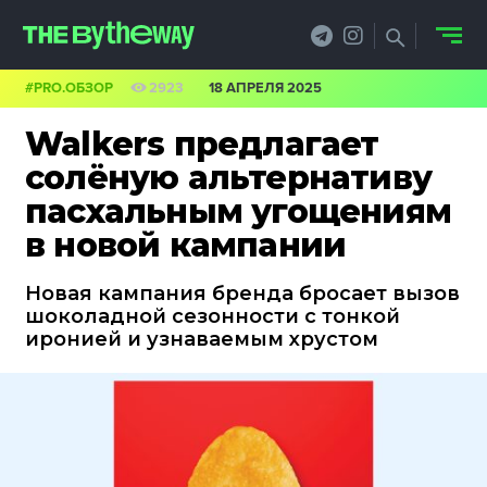
#PRO.ОБЗОР
2923
18 АПРЕЛЯ 2025
НОВОСТИ
Walkers предлагает
PRO.ОБЗОР
солёную альтернативу
пасхальным угощениям
КЕЙСЫ
в новой кампании
ФИЛОСОФИЯ
Новая кампания бренда бросает вызов
КРЕАТИВА
шоколадной сезонности с тонкой
иронией и узнаваемым хрустом
БИЗНЕС И
ТЕХНОЛОГИИ
ФЕСТИВАЛИ