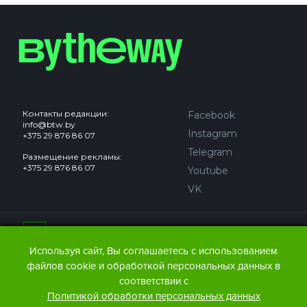
Контакты редакции:
Facebook
info@btw.by
Instagram
+375 29 876 86 07
Telegram
Размещение рекламы:
+375 29 876 86 07
Youtube
VK
Сайт может содержать контент, не предназначенный для
лиц младше 18 лет.
Используя сайт, Вы соглашаетесь с использованием
файлов cookie и обработкой персональных данных в
© 2016 – 2026 ООО
«АЙДЬЮ МЕДИА».
соответствии с
Все права защищены.
При любом использовании
Политикой обработки персональных данных
материалов The Bytheway ссылка
(для сайтов - гиперссылка