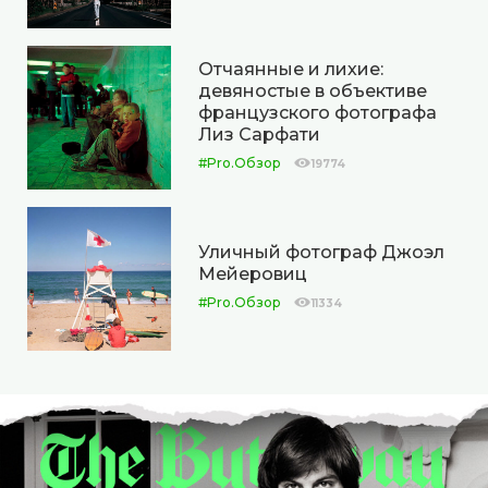
Отчаянные и лихие:
девяностые в объективе
французского фотографа
Лиз Сарфати
#Pro.Обзор
19774
Уличный фотограф Джоэл
Мейеровиц
#Pro.Обзор
11334