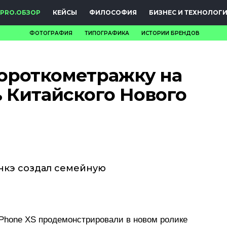
PRO.ОБЗОР
КЕЙСЫ
ФИЛОСОФИЯ
БИЗНЕС И ТЕХНОЛОГ
ФОТОГРАФИЯ
ТИПОГРАФИКА
ИСТОРИИ БРЕНДОВ
НОВОСТИ
короткометражку на
PRO.ОБЗОР
ь Китайского Нового
КЕЙСЫ
ФИЛОСОФИЯ
КРЕАТИВА
БИЗНЕС И
нкэ создал семейную
ТЕХНОЛОГИИ
ФЕСТИВАЛИ
Phone XS продемонстрировали в новом ролике