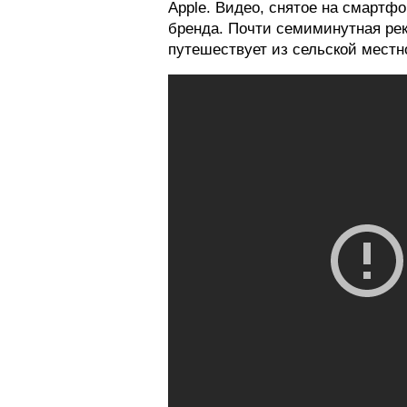
Apple. Видео, снятое на смартф
бренда. Почти семиминутная рек
путешествует из сельской местно