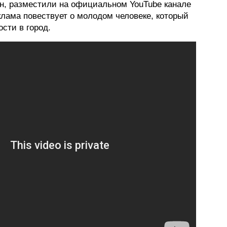
он, разместили на официальном YouTube канале
лама повествует о молодом человеке, который
ФОТОГРАФИЯ
сти в город.
ТИПОГРАФИКА
ИСТОРИИ БРЕНДОВ
О ПРОЕКТЕ
РЕКЛАМА
КОНТАКТЫ