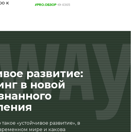
ро к
#PRO.ОБЗОР
4365
вое развитие:
инг в новой
ознанного
ления
 такое «устойчивое развитие», в
овременном мире и какова