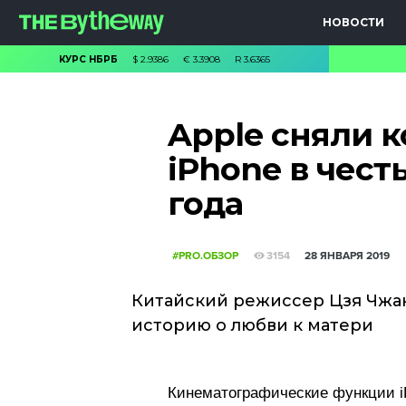
НОВОСТИ
КУРС НБРБ
$
2.9386
€
3.3908
R
3.6365
Apple сняли 
iPhone в чест
года
#PRO.ОБЗОР
3154
28 ЯНВАРЯ 2019
Китайский режиссер Цзя Чжа
историю о любви к матери
Кинематографические функции i