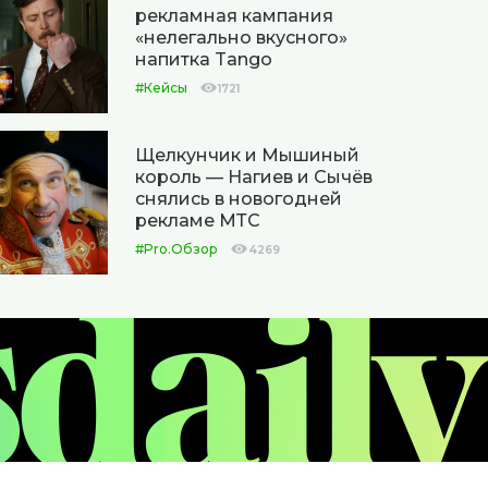
рекламная кампания
«нелегально вкусного»
напитка Tango
#Кейсы
1721
Щелкунчик и Мышиный
король — Нагиев и Сычёв
снялись в новогодней
рекламе МТС
#Pro.Обзор
4269