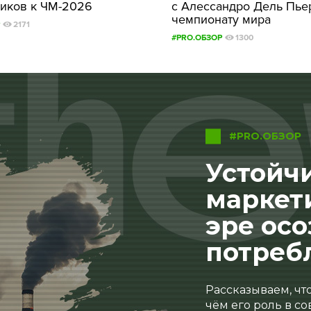
иков к ЧМ-2026
с Алессандро Дель Пье
чемпионату мира
2171
#PRO.ОБЗОР
1300
#PRO.ОБЗОР
Устойчи
маркет
эре ос
потреб
Рассказываем, что
чём его роль в с