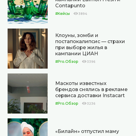
Contapunto
#Кейсы
3894
Клоуны, зомби и
постапокалипсис — страхи
при выборе жилья в
кампании ЦИАН
#Pro.Обзор
3396
Маскоты известных
брендов снялись в рекламе
сервиса доставки Instacart
#Pro.Обзор
3236
«Билайн» отпустил маму