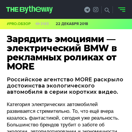
#PRO.ОБЗОР
3145
22 ДЕКАБРЯ 2018
НОВОСТИ
Зарядить эмоциями —
PRO.ОБЗОР
электрический BMW в
рекламных роликах от
КЕЙСЫ
MORE
ФИЛОСОФИЯ
Российское агентство MORE раскрыло
КРЕАТИВА
достоинства экологического
автомобиля в серии коротких видео.
БИЗНЕС И
Категория электрических автомобилей
ТЕХНОЛОГИИ
развивается стремительно. То, что ещё вчера
казалось фантастикой, сегодня уже реальность.
ФЕСТИВАЛИ
Большинство брендов трубит о заботе об
экологии, автопилотировании и экономичности.