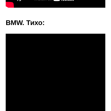
BMW
. Тихо: