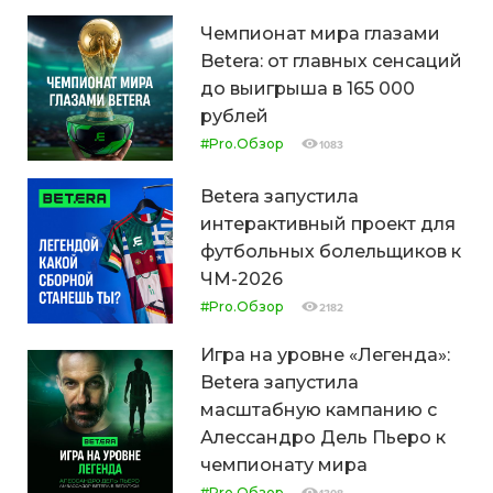
Чемпионат мира глазами
Betera: от главных сенсаций
до выигрыша в 165 000
рублей
#Pro.Обзор
1083
Betera запустила
интерактивный проект для
футбольных болельщиков к
ЧМ-2026
#Pro.Обзор
2182
Игра на уровне «Легенда»:
Betera запустила
масштабную кампанию с
Алессандро Дель Пьеро к
чемпионату мира
#Pro.Обзор