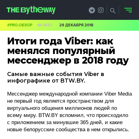
#PRO.ОБЗОР
3437
29 ДЕКАБРЯ 2018
НОВОСТИ
Итоги года Viber: как
PRO.ОБЗОР
менялся популярный
мессенджер в 2018 году
КЕЙСЫ
Самые важные события Viber в
ФИЛОСОФИЯ
инфографике от BTW.BY.
КРЕАТИВА
Мессенджер международной компании Viber Media
не первый год является пространством для
БИЗНЕС И
виртуального общения миллионов людей по
ТЕХНОЛОГИИ
всему миру. BTW.BY вспомнил, что происходило
с приложением за минувшие 365 дней, и какие
ФЕСТИВАЛИ
новые белорусские сообщества в нем открылись.