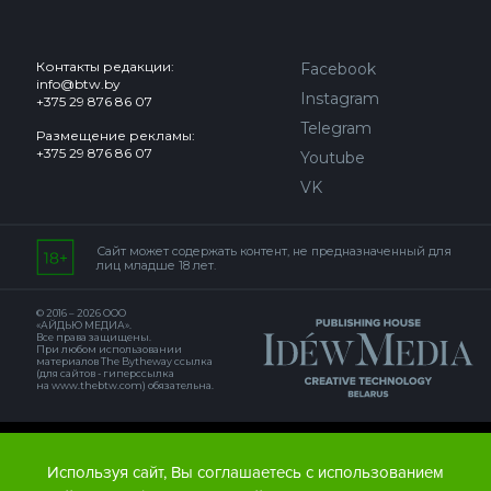
Контакты редакции:
Facebook
info@btw.by
Instagram
+375 29 876 86 07
Telegram
Размещение рекламы:
+375 29 876 86 07
Youtube
VK
Сайт может содержать контент, не предназначенный для
лиц младше 18 лет.
© 2016 – 2026 ООО
«АЙДЬЮ МЕДИА».
Все права защищены.
При любом использовании
материалов The Bytheway ссылка
(для сайтов - гиперссылка
на www.thebtw.com) обязательна.
© 2016 – 2026 Publishing house IDEW MEDIA BELARUS
Используя сайт, Вы соглашаетесь с использованием