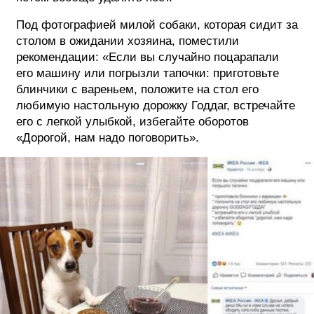
Под фотографией милой собаки, которая сидит за
ФОТОГРАФИЯ
столом в ожидании хозяина, поместили
ТИПОГРАФИКА
рекомендации: «Если вы случайно поцарапали
его машину или погрызли тапочки: приготовьте
ИСТОРИИ БРЕНДОВ
блинчики с вареньем, положите на стол его
любимую настольную дорожку Годдаг, встречайте
его с легкой улыбкой, избегайте оборотов
О ПРОЕКТЕ
«Дорогой, нам надо поговорить».
РЕКЛАМА
КОНТАКТЫ