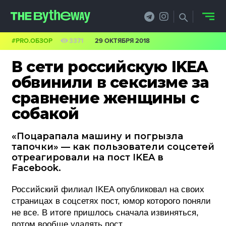
#PRO.ОБЗОР
3371
29 ОКТЯБРЯ 2018
НОВОСТИ
В сети российскую IKEA
PRO.ОБЗОР
обвинили в сексизме за
сравнение женщины с
КЕЙСЫ
собакой
ФИЛОСОФИЯ
«Поцарапала машину и погрызла
КРЕАТИВА
тапочки» — как пользователи соцсетей
отреагировали на пост IKEA в
БИЗНЕС И
Facebook.
ТЕХНОЛОГИИ
Российский филиал IKEA опубликовал на своих
страницах в соцсетях пост, юмор которого поняли
ФЕСТИВАЛИ
не все. В итоге пришлось сначала извиняться,
потом вообще удалять пост.