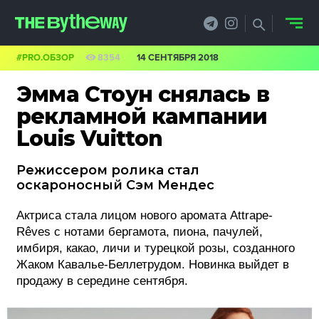
#PRO.ОБЗОР
8354
14 СЕНТЯБРЯ 2018
НОВОСТИ
Эмма Стоун снялась в
PRO.ОБЗОР
рекламной кампании
Louis Vuitton
КЕЙСЫ
Режиссером ролика стал
ФИЛОСОФИЯ
оскароносный Сэм Мендес
КРЕАТИВА
Актриса стала лицом нового аромата Attrape-
Rêves с нотами бергамота, пиона, пачулей,
БИЗНЕС И
имбиря, какао, личи и турецкой розы, созданного
ТЕХНОЛОГИИ
Жаком Кавалье-Беллетрудом. Новинка выйдет в
продажу в середине сентября.
ФЕСТИВАЛИ