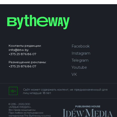
Контакты редакции:
Facebook
info@btw.by
Instagram
+375 29 876 86 07
Telegram
Размещение рекламы:
+375 29 876 86 07
Youtube
VK
Сайт может содержать контент, не предназначенный для
лиц младше 18 лет.
© 2016 – 2026 ООО
«АЙДЬЮ МЕДИА».
Все права защищены.
При любом использовании
материалов The Bytheway ссылка