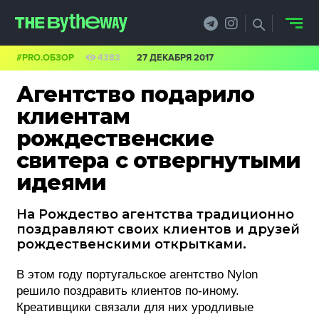
#PRO.ОБЗОР
4383
27 ДЕКАБРЯ 2017
НОВОСТИ
Агентство подарило
PRO.ОБЗОР
клиентам
рождественские
КЕЙСЫ
свитера с отвергнутыми
ФИЛОСОФИЯ
идеями
КРЕАТИВА
На Рождество агентства традиционно
поздравляют своих клиентов и друзей
БИЗНЕС И
рождественскими открытками.
ТЕХНОЛОГИИ
В этом году португальское агентство Nylon
решило поздравить клиентов по-иному.
ФЕСТИВАЛИ
Креативщики связали для них уродливые