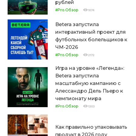
рублей
#Pro.Обзор
1074
Betera запустила
интерактивный проект для
футбольных болельщиков к
ЧМ-2026
#Pro.Обзор
2172
Игра на уровне «Легенда»:
Betera запустила
масштабную кампанию с
Алессандро Дель Пьеро к
чемпионату мира
#Pro.Обзор
1303
Как правильно упаковывать
продукт в 2026 году