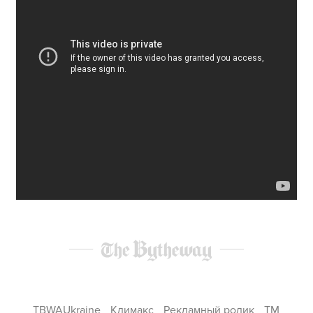
TBWAUkraine
Климакс
Рекламный ролик
ТМ