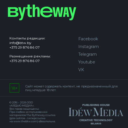
Контакты редакции:
Facebook
info@btw.by
Instagram
+375 29 876 86 07
Telegram
Размещение рекламы:
+375 29 876 86 07
Youtube
VK
Сайт может содержать контент, не предназначенный для
лиц младше 18 лет.
© 2016 – 2026 ООО
«АЙДЬЮ МЕДИА».
Все права защищены.
При любом использовании
материалов The Bytheway ссылка
(для сайтов - гиперссылка
на www.thebtw.com) обязательна.