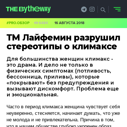
#PRO.ОБЗОР
6484
16 АВГУСТА 2018
НОВОСТИ
ТМ Лайфемин разрушил
PRO.ОБЗОР
стереотипы о климаксе
КЕЙСЫ
Для большинства женщин климакс -
это драма. И дело не только в
ФИЛОСОФИЯ
физических симптомах (потливость,
бессонница, приливы), которые
КРЕАТИВА
«покрывают» без предупреждения и
вызывают дискомфорт. Проблема еще
БИЗНЕС И
и эмоциональная.
ТЕХНОЛОГИИ
Часто в период климакса женщина чувствует себя
неуверенно, стесняется, начинает думать, что уже
ФЕСТИВАЛИ
не молода и не привлекательна. Причина в том,
что в нашем обществе глубоко укоренен образ