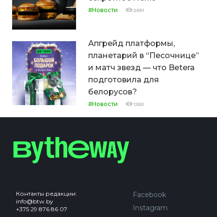
#Новости
2491
Апгрейд платформы,
планетарий в “Песочнице”
и матч звезд — что Betera
подготовила для
белорусов?
#Новости
1380
Контакты редакции:
Facebook
info@btw.by
Instagram
+375 29 876 86 07