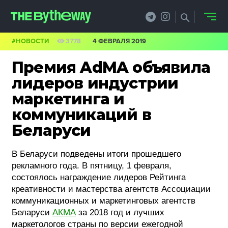
#НОВОСТИ
3778
4 ФЕВРАЛЯ 2019
НОВОСТИ
Премия AdMA объявила
PRO.ОБЗОР
лидеров индустрии
маркетинга и
КЕЙСЫ
коммуникаций в
ФИЛОСОФИЯ
Беларуси
КРЕАТИВА
В Беларуси подведены итоги прошедшего
рекламного года. В пятницу, 1 февраля,
БИЗНЕС И
состоялось награждение лидеров Рейтинга
ТЕХНОЛОГИИ
креативности и мастерства агентств Ассоциации
коммуникационных и маркетинговых агентств
ФЕСТИВАЛИ
Беларуси
АКМА
за 2018 год и лучших
маркетологов страны по версии ежегодной