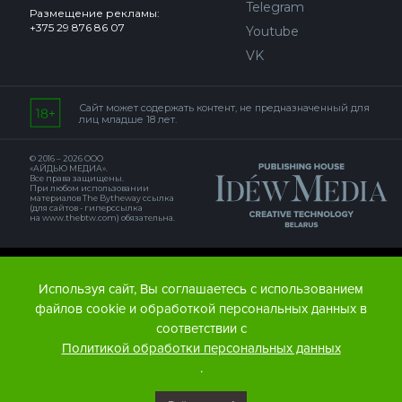
Telegram
Размещение рекламы:
+375 29 876 86 07
Youtube
VK
Сайт может содержать контент, не предназначенный для
лиц младше 18 лет.
© 2016 – 2026 ООО
«АЙДЬЮ МЕДИА».
Все права защищены.
При любом использовании
материалов The Bytheway ссылка
(для сайтов - гиперссылка
на www.thebtw.com) обязательна.
© 2016 – 2026 Publishing house IDEW MEDIA BELARUS
Используя сайт, Вы соглашаетесь с использованием
файлов cookie и обработкой персональных данных в
соответствии с
Политикой обработки персональных данных
.