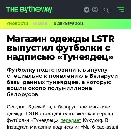
#НОВОСТИ
3556
3 ДЕКАБРЯ 2018
НОВОСТИ
Магазин одежды LSTR
PRO.ОБЗОР
выпустил футболки с
надписью «Тунеядец»
КЕЙСЫ
Футболку подготовили к выпуску
ФИЛОСОФИЯ
специально к появлению в Беларуси
базы данных тунеядцев, в которую
КРЕАТИВА
вошли около полумиллиона
белорусов.
БИЗНЕС И
ТЕХНОЛОГИИ
Сегодня, 3 декабря, в белорусском магазине
одежды LSTR стала доступна женская версия
ФЕСТИВАЛИ
футболки «Тунеядец»,
передает
Kyky.org. В
Instagram магазина подписали: «Мы б расказалі