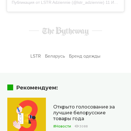
Публикация от LSTR Adziennie (@lstr_adziennie)
11 Июл 2018 в 7:55 PDT
LSTR
Беларусь
Бренд одежды
Рекомендуем:
Открыто голосование за
лучшие белорусские
товары года
#Новости
3088