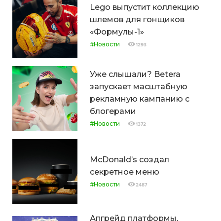
Lego выпустит коллекцию
шлемов для гонщиков
«Формулы-1»
#Новости
1293
Уже слышали? Betera
запускает масштабную
рекламную кампанию с
блогерами
#Новости
1372
McDonald’s создал
секретное меню
#Новости
2487
Апгрейд платформы,