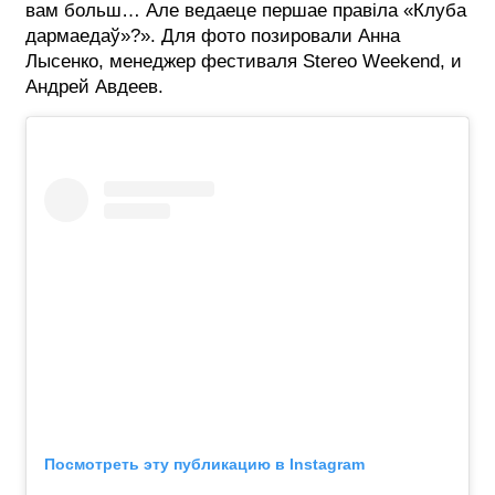
вам больш… Але ведаеце першае правіла «Клуба
дармаедаў»?». Для фото позировали Анна
ФОТОГРАФИЯ
Лысенко, менеджер фестиваля Stereo Weekend, и
ТИПОГРАФИКА
Андрей Авдеев.
ИСТОРИИ БРЕНДОВ
О ПРОЕКТЕ
РЕКЛАМА
КОНТАКТЫ
Посмотреть эту публикацию в Instagram