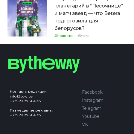
планетарий в “Песочнице”
и матч звезд — что Betera
подготовила для
белорусов?
#Новости
1378
Контакты редакции:
Facebook
info@btw.by
Instagram
+375 29 876 86 07
Telegram
Размещение рекламы:
+375 29 876 86 07
Youtube
VK