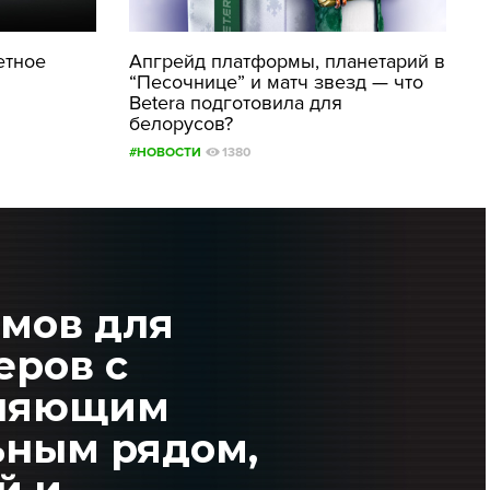
етное
Апгрейд платформы, планетарий в
“Песочнице” и матч звезд — что
Betera подготовила для
белорусов?
#НОВОСТИ
1380
ьмов для
еров с
тляющим
ьным рядом,
й и