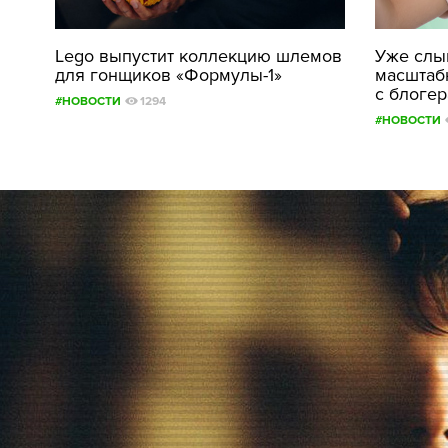
Lego выпустит коллекцию шлемов
Уже слыш
для гонщиков «Формулы-1»
масштаб
с блоге
#НОВОСТИ
1294
#НОВОСТИ