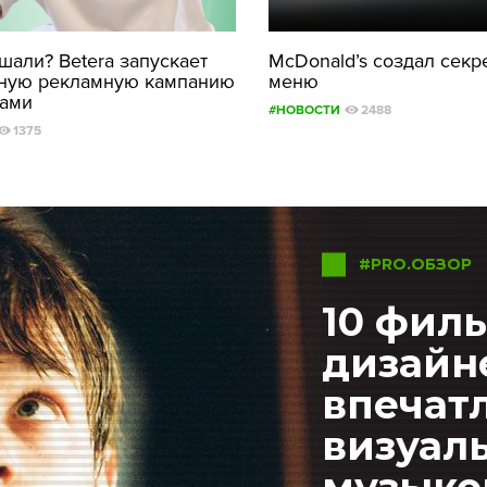
али? Betera запускает
McDonald’s создал секр
ную рекламную кампанию
меню
рами
#НОВОСТИ
2488
1375
#PRO.ОБЗОР
10 фил
дизайн
впеча
визуал
музыко