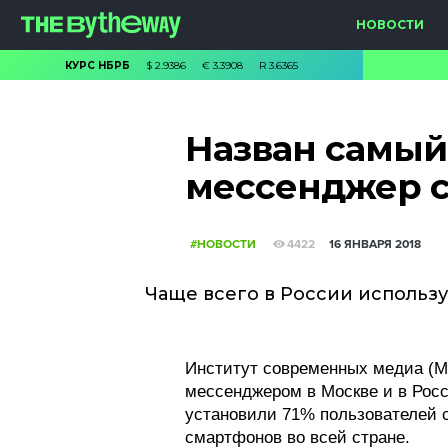
НОВОСТИ
КУРС НБРБ
$
2.9386
€
3.3908
R
3.6365
Назван самы
мессенджер с
#НОВОСТИ
4422
16 ЯНВАРЯ 2018
Чаще всего в России использ
Институт современных медиа (
мессенджером в Москве и в Рос
установили 71% пользователей 
смартфонов во всей стране.