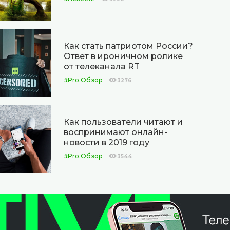
Как стать патриотом России?
Ответ в ироничном ролике
от телеканала RT
#Pro.Обзор
3276
Как пользователи читают и
воспринимают онлайн-
новости в 2019 году
#Pro.Обзор
3544