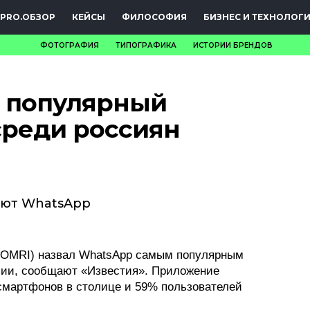
PRO.ОБЗОР
КЕЙСЫ
ФИЛОСОФИЯ
БИЗНЕС И ТЕХНОЛОГ
ФОТОГРАФИЯ
ТИПОГРАФИКА
ИСТОРИИ БРЕНДОВ
НОВОСТИ
й популярный
PRO.ОБЗОР
реди россиян
КЕЙСЫ
ФИЛОСОФИЯ
КРЕАТИВА
уют WhatsApp
БИЗНЕС И
ТЕХНОЛОГИИ
MOMRI) назвал WhatsApp самым популярным
сии, сообщают «Известия». Приложение
ФЕСТИВАЛИ
смартфонов в столице и 59% пользователей