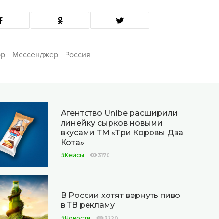
pp
Мессенджер
Россия
Агентство Unibe расширили
линейку сырков новыми
вкусами ТМ «Три Коровы Два
Кота»
#Кейсы
3170
В России хотят вернуть пиво
в ТВ рекламу
#Новости
3220