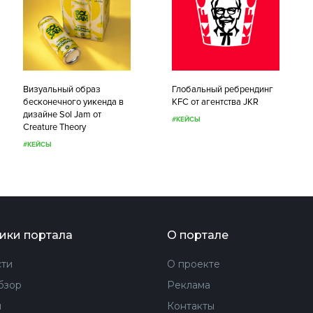
Визуальный образ
Глобальный ребрендинг
бесконечного уикенда в
KFC от агентства JKR
дизайне Sol Jam от
#КЕЙСЫ
Creature Theory
#КЕЙСЫ
ики портала
О портале
ти
О проекте
бзор
Реклама
ы
Контакты