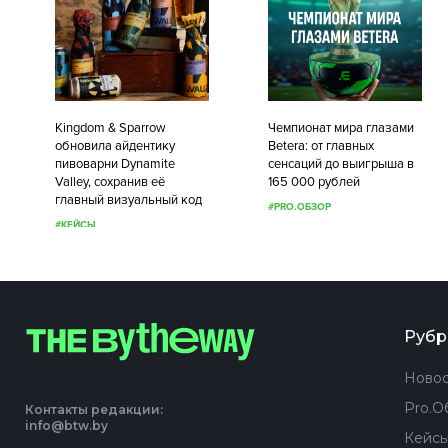
Kingdom & Sparrow
Чемпионат мира глазами
обновила айдентику
Betera: от главных
пивоварни Dynamite
сенсаций до выигрыша в
Valley, сохранив её
165 000 рублей
главный визуальный код
#PRO.ОБЗОР
#КЕЙСЫ
Рубр
Новос
Pro.О
Контакты редакции:
info@btw.by
Кейс