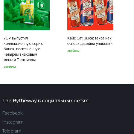
7UP выпустил
Кейс Gafi Juice: такса как
коллекционную серию
основа дизайна упаковки
банок, посвящённую
#КЕЙСЫ
четырём знаковым
местам Гватемалы
#КЕЙСЫ
The Bytheway в социальных сетях
Facebook
Instagram
Telegram