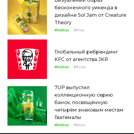
Визуальный образ
бесконечного уикенда в
дизайне Sol Jam от Creature
Theory
#Кейсы
1106
Глобальный ребрендинг
KFC от агентства JKR
#Кейсы
2208
7UP выпустил
коллекционную серию
банок, посвящённую
четырём знаковым местам
Гватемалы
#Кейсы
6267