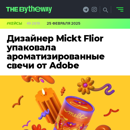
#КЕЙСЫ
2619
25 ФЕВРАЛЯ 2025
НОВОСТИ
Дизайнер Mickt Flior
PRO.ОБЗОР
упаковала
ароматизированные
КЕЙСЫ
свечи от Adobe
ФИЛОСОФИЯ
КРЕАТИВА
БИЗНЕС И
ТЕХНОЛОГИИ
ФЕСТИВАЛИ