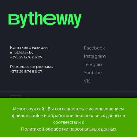
Контакты редакции:
Facebook
info@btw.by
Instagram
+375 29 876 86 07
Telegram
Размещение рекламы:
+375 29 876 86 07
Youtube
VK
Сайт может содержать контент, не предназначенный для
лиц младше 18 лет.
Используя сайт, Вы соглашаетесь с использованием
файлов cookie и обработкой персональных данных в
© 2016 – 2026 ООО
«АЙДЬЮ МЕДИА».
соответствии с
Все права защищены.
При любом использовании
Политикой обработки персональных данных
материалов The Bytheway ссылка
(для сайтов - гиперссылка
.
на www.thebtw.com) обязательна.