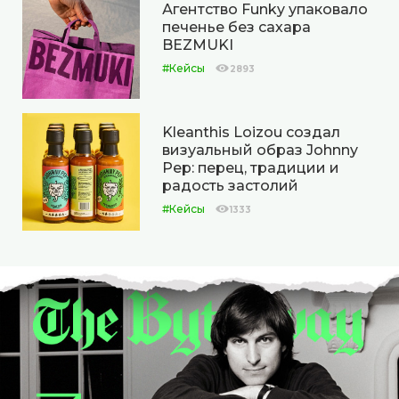
Агентство Funky упаковало
печенье без сахара
BEZMUKI
#Кейсы
2893
Kleanthis Loizou создал
визуальный образ Johnny
Pep: перец, традиции и
радость застолий
#Кейсы
1333