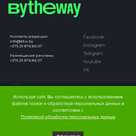
Контакты редакции:
Facebook
info@btw.by
Instagram
+375 29 876 86 07
Telegram
Размещение рекламы:
+375 29 876 86 07
Youtube
VK
Сайт может содержать контент, не предназначенный для
лиц младше 18 лет.
Используя сайт, Вы соглашаетесь с использованием
файлов cookie и обработкой персональных данных в
© 2016 – 2026 ООО
«АЙДЬЮ МЕДИА».
соответствии с
Все права защищены.
При любом использовании
Политикой обработки персональных данных
материалов The Bytheway ссылка
(для сайтов - гиперссылка
.
на www.thebtw.com) обязательна.