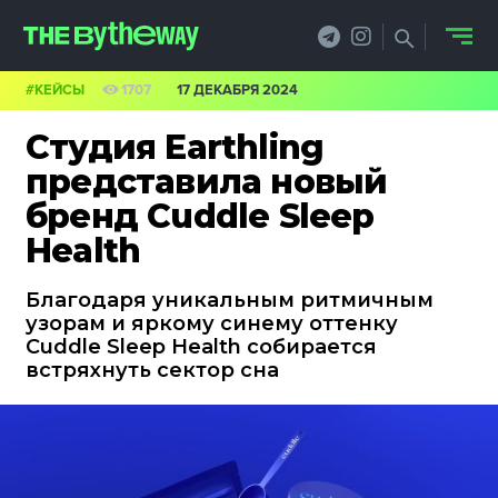
#КЕЙСЫ
1707
17 ДЕКАБРЯ 2024
НОВОСТИ
Студия Earthling
PRO.ОБЗОР
представила новый
бренд Cuddle Sleep
КЕЙСЫ
Health
ФИЛОСОФИЯ
Благодаря уникальным ритмичным
КРЕАТИВА
узорам и яркому синему оттенку
Cuddle Sleep Health собирается
БИЗНЕС И
встряхнуть сектор сна
ТЕХНОЛОГИИ
ФЕСТИВАЛИ