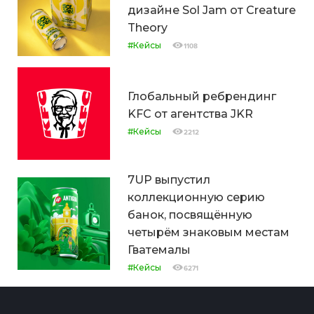
дизайне Sol Jam от Creature
Theory
#Кейсы
1108
Глобальный ребрендинг
KFC от агентства JKR
#Кейсы
2212
7UP выпустил
коллекционную серию
банок, посвящённую
четырём знаковым местам
Гватемалы
#Кейсы
6271