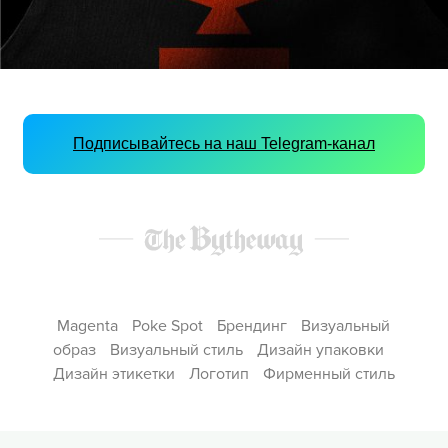
Подписывайтесь на наш Telegram-канал
Magenta
Poke Spot
Брендинг
Визуальный
образ
Визуальный стиль
Дизайн упаковки
Дизайн этикетки
Логотип
Фирменный стиль