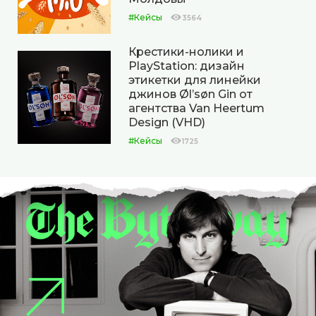
#Кейсы
3564
Крестики-нолики и
PlayStation: дизайн
этикетки для линейки
джинов Øl’søn Gin от
агентства Van Heertum
Design (VHD)
#Кейсы
1725