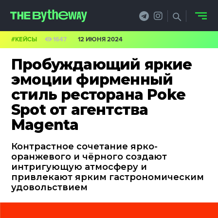
#КЕЙСЫ
1647
12 ИЮНЯ 2024
НОВОСТИ
Пробуждающий яркие
PRO.ОБЗОР
эмоции фирменный
стиль ресторана Poke
КЕЙСЫ
Spot от агентства
ФИЛОСОФИЯ
Magenta
КРЕАТИВА
Контрастное сочетание ярко-
оранжевого и чёрного создают
БИЗНЕС И
интригующую атмосферу и
привлекают ярким гастрономическим
ТЕХНОЛОГИИ
удовольствием
ФЕСТИВАЛИ