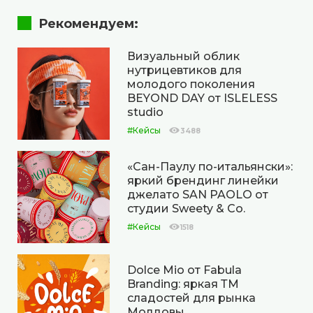
Рекомендуем:
Визуальный облик
нутрицевтиков для
молодого поколения
BEYOND DAY от ISLELESS
studio
#Кейсы
3488
«Сан-Паулу по-итальянски»:
яркий брендинг линейки
джелато SAN PAOLO от
студии Sweety & Co.
#Кейсы
1518
Dolce Mio от Fabula
Branding: яркая ТМ
сладостей для рынка
Молдовы