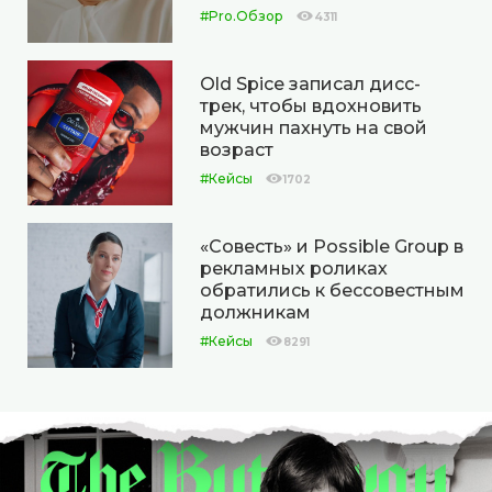
#Pro.Обзор
4311
Old Spice записал дисс-
трек, чтобы вдохновить
мужчин пахнуть на свой
возраст
#Кейсы
1702
«Совесть» и Possible Group в
рекламных роликах
обратились к бессовестным
должникам
#Кейсы
8291