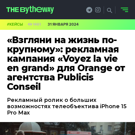
#КЕЙСЫ
1461
31 ЯНВАРЯ 2024
НОВОСТИ
«Взгляни на жизнь по-
PRO.ОБЗОР
крупному»: рекламная
кампания «Voyez la vie
КЕЙСЫ
en grand» для Orange от
ФИЛОСОФИЯ
агентства Publicis
Conseil
КРЕАТИВА
БИЗНЕС И
Рекламный ролик о больших
возможностях телеобъектива iPhone 15
ТЕХНОЛОГИИ
Pro Max
ФЕСТИВАЛИ