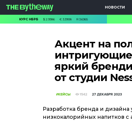
НОВОСТИ
КУРС НБРБ
$
2.9386
€
3.3908
R
3.6365
Акцент на по
интригующие 
яркий бренди
от студии Nes
#КЕЙСЫ
1542
27 ДЕКАБРЯ 2023
Разработка бренда и дизайна 
низкокалорийных напитков с