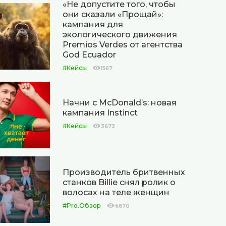
«Не допустите того, чтобы
они сказали «Прощай»:
кампания для
экологического движения
Premios Verdes от агентства
God Ecuador
#Кейсы
1567
Начни с McDonald’s: новая
кампания Instinct
#Кейсы
3673
Производитель бритвенных
станков Billie снял ролик о
волосах на теле женщин
#Pro.Обзор
6870