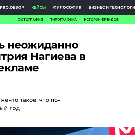
PRO.ОБЗОР
КЕЙСЫ
ФИЛОСОФИЯ
БИЗНЕС И ТЕХНОЛОГ
ФОТОГРАФИЯ
ТИПОГРАФИКА
ИСТОРИИ БРЕНДОВ
НОВОСТИ
ь неожиданно
PRO.ОБЗОР
трия Нагиева в
КЕЙСЫ
екламе
ФИЛОСОФИЯ
КРЕАТИВА
БИЗНЕС И
нечто такое, что по-
ый год
ТЕХНОЛОГИИ
ФЕСТИВАЛИ