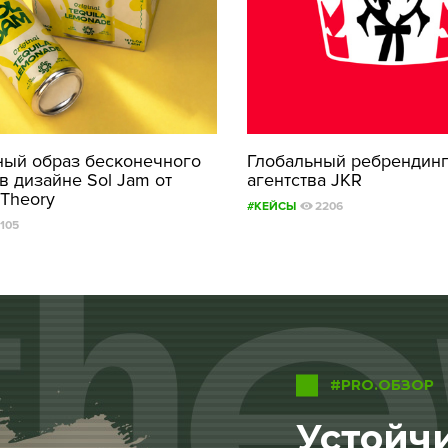
ный образ бесконечного
Глобальный ребрендинг
в дизайне Sol Jam от
агентства JKR
 Theory
#КЕЙСЫ
2206
1105
#PRO.ОБЗОР
Устойчи