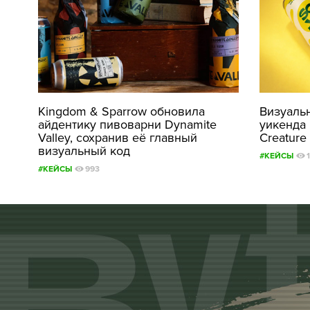
Kingdom & Sparrow обновила
Визуаль
айдентику пивоварни Dynamite
уикенда 
Valley, сохранив её главный
Creature
визуальный код
#КЕЙСЫ
#КЕЙСЫ
993