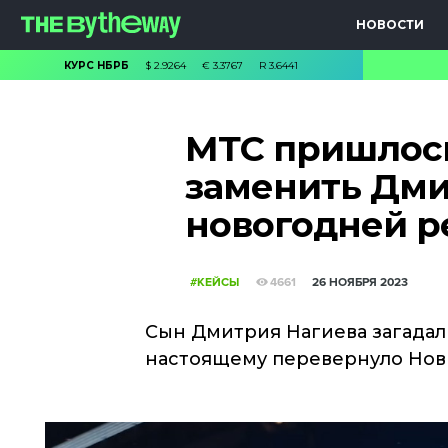
НОВОСТИ
КУРС НБРБ
$
2.9264
€
3.3767
R
3.6441
МТС пришлос
заменить Дми
новогодней р
#КЕЙСЫ
4661
26 НОЯБРЯ 2023
Сын Дмитрия Нагиева загадал 
настоящему перевернуло Нов