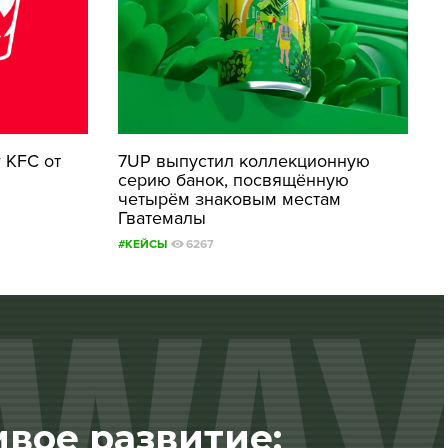
 KFC от
7UP выпустил коллекционную
серию банок, посвящённую
четырём знаковым местам
Гватемалы
#КЕЙСЫ
6267
вое развитие: