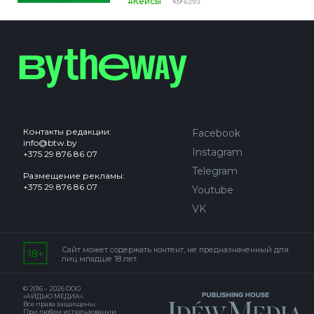
#Кейсы
6293
Контакты редакции:
Facebook
info@btw.by
Instagram
+375 29 876 86 07
Telegram
Размещение рекламы:
+375 29 876 86 07
Youtube
VK
Сайт может содержать контент, не предназначенный для
лиц младше 18 лет.
© 2016 – 2026 ООО
«АЙДЬЮ МЕДИА».
Все права защищены.
При любом использовании