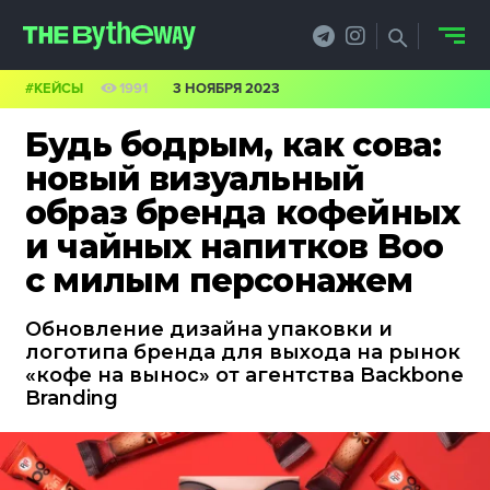
#КЕЙСЫ
1991
3 НОЯБРЯ 2023
НОВОСТИ
Будь бодрым, как сова:
PRO.ОБЗОР
новый визуальный
образ бренда кофейных
КЕЙСЫ
и чайных напитков Boo
ФИЛОСОФИЯ
с милым персонажем
КРЕАТИВА
Обновление дизайна упаковки и
логотипа бренда для выхода на рынок
БИЗНЕС И
«кофе на вынос» от агентства Backbone
Branding
ТЕХНОЛОГИИ
ФЕСТИВАЛИ