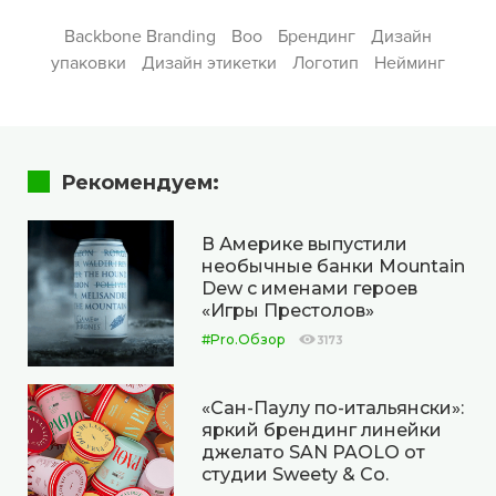
Backbone Branding
Boo
Брендинг
Дизайн
упаковки
Дизайн этикетки
Логотип
Нейминг
Рекомендуем:
В Америке выпустили
необычные банки Mountain
Dew с именами героев
«Игры Престолов»
#Pro.Обзор
3173
«Сан-Паулу по-итальянски»:
яркий брендинг линейки
джелато SAN PAOLO от
студии Sweety & Co.