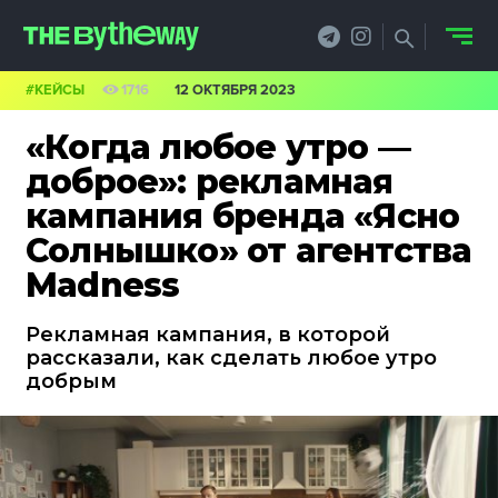
#КЕЙСЫ
1716
12 ОКТЯБРЯ 2023
НОВОСТИ
«Когда любое утро —
PRO.ОБЗОР
доброе»: рекламная
кампания бренда «Ясно
КЕЙСЫ
Солнышко» от агентства
ФИЛОСОФИЯ
Madness
КРЕАТИВА
Рекламная кампания, в которой
рассказали, как сделать любое утро
БИЗНЕС И
добрым
ТЕХНОЛОГИИ
ФЕСТИВАЛИ