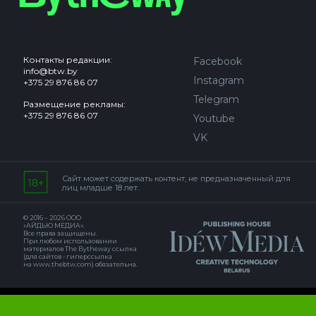
Контакты редакции:
Facebook
info@btw.by
Instagram
+375 29 876 86 07
Telegram
Размещение рекламы:
+375 29 876 86 07
Youtube
VK
Сайт может содержать контент, не предназначенный для
лиц младше 18 лет.
© 2016 – 2026 ООО
«АЙДЬЮ МЕДИА».
Все права защищены.
При любом использовании
материалов The Bytheway ссылка
(для сайтов - гиперссылка
на www.thebtw.com) обязательна.
© 2016 – 2026 Publishing house IDEW MEDIA BELARUS