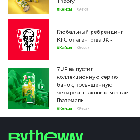
Theory
#Кейсы
1105
Глобальный ребрендинг
KFC от агентства JKR
#Кейсы
2207
7UP выпустил
коллекционную серию
банок, посвящённую
четырём знаковым местам
Гватемалы
#Кейсы
6267