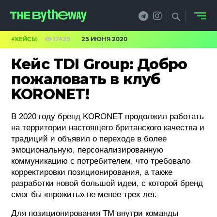
#КЕЙСЫ
17435
25 ИЮНЯ 2020
НОВОСТИ
Кейс TDI Group: Добро
PRO.ОБЗОР
пожаловать в клуб
KORONET!
КЕЙСЫ
В 2020 году бренд KORONET продолжил работать
ФИЛОСОФИЯ
на территории настоящего британского качества и
КРЕАТИВА
традиций и объявил о переходе в более
эмоциональную, персонализированную
БИЗНЕС И
коммуникацию с потребителем, что требовало
корректировки позиционирования, а также
ТЕХНОЛОГИИ
разработки новой большой идеи, с которой бренд
смог бы «прожить» не менее трех лет.
ФЕСТИВАЛИ
Для позиционирования ТМ внутри команды