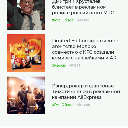
Дмитрий Хрусталёв
блистает в рекламном
ролике российского МТС
#Pro.Обзор
9051
Limited Edition: креативное
агентство Молоко
совместно с KFC создали
комикс с наклейками и AR
#Кейсы
1878
Рэпер, рокер и шансонье:
Тимати снялся в рекламной
кампании AliExpress
#Pro.Обзор
3808