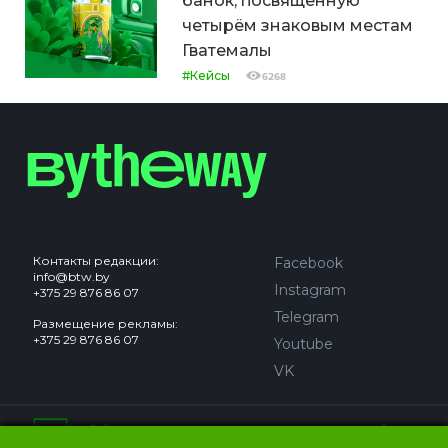
банок, посвящённую
четырём знаковым местам
Гватемалы
#Кейсы
6268
Контакты редакции:
Facebook
info@btw.by
Instagram
+375 29 876 86 07
Telegram
Размещение рекламы:
+375 29 876 86 07
Youtube
VK
Сайт может содержать контент, не предназначенный для
лиц младше 18 лет.