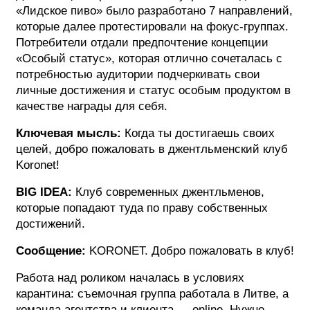
«Лидское пиво» было разработано 7 направлений,
ФОТОГРАФИЯ
которые далее протестировали на фокус-группах.
Потребители отдали предпочтение концепции
ТИПОГРАФИКА
«Особый статус», которая отлично сочеталась с
потребностью аудитории подчеркивать свои
ИСТОРИИ БРЕНДОВ
личные достижения и статус особым продуктом в
качестве награды для себя.
О ПРОЕКТЕ
Ключевая мысль:
Когда ты достигаешь своих
РЕКЛАМА
целей, добро пожаловать в джентльменский клуб
КОНТАКТЫ
Koronet!
BIG IDEA:
Клуб современных джентльменов,
которые попадают туда по праву собственных
достижений.
Сообщение:
KORONET. Добро пожаловать в клуб!
Работа над роликом началась в условиях
карантина: съемочная группа работала в Литве, а
команда агентства и клиента — online. Нужно