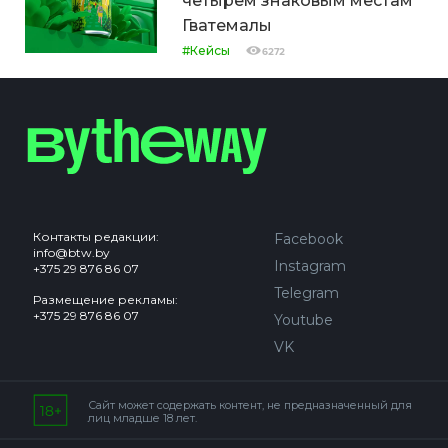
четырём знаковым местам
Гватемалы
#Кейсы
6272
Контакты редакции:
Facebook
info@btw.by
Instagram
+375 29 876 86 07
Telegram
Размещение рекламы:
+375 29 876 86 07
Youtube
VK
Сайт может содержать контент, не предназначенный для
лиц младше 18 лет.