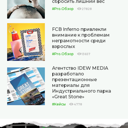
сбросить лишний вес
#Pro.Обзор
27828
FCB Inferno привлекли
внимание к проблемам
неграмотности среди
взрослых
#Pro.Обзор
13657
Агентство IDEW MEDIA
разработало
презентационные
материалы для
Индустриального парка
«Great Stone»
#Кейсы
4778