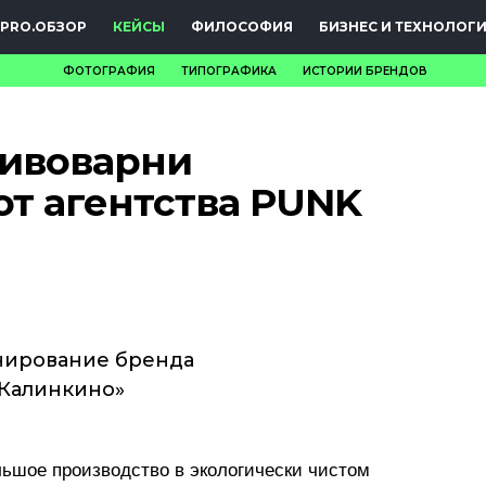
PRO.ОБЗОР
КЕЙСЫ
ФИЛОСОФИЯ
БИЗНЕС И ТЕХНОЛОГ
ФОТОГРАФИЯ
ТИПОГРАФИКА
ИСТОРИИ БРЕНДОВ
НОВОСТИ
пивоварни
PRO.ОБЗОР
от агентства PUNK
КЕЙСЫ
ФИЛОСОФИЯ
КРЕАТИВА
БИЗНЕС И
нирование бренда
«Калинкино»
ТЕХНОЛОГИИ
ФЕСТИВАЛИ
ьшое производство в экологически чистом