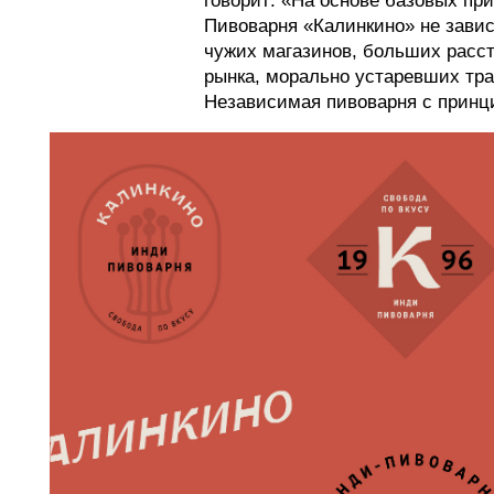
говорит: «На основе базовых пр
Пивоварня «Калинкино» не завис
чужих магазинов, больших расст
рынка, морально устаревших тра
Независимая пивоварня с принц