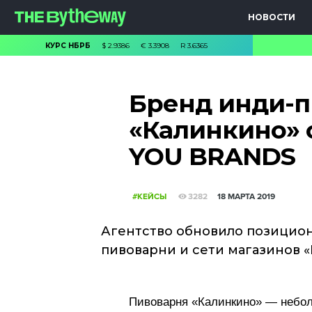
НОВОСТИ
КУРС НБРБ
$
2.9386
€
3.3908
R
3.6365
Бренд инди-
«Калинкино» 
YOU BRANDS
#КЕЙСЫ
3282
18 МАРТА 2019
Агентство обновило позицио
пивоварни и сети магазинов 
Пивоварня «Калинкино» — небол