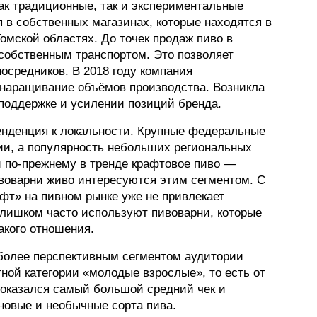
как традиционные, так и экспериментальные
я в собственных магазинах, которые находятся в
ФОТОГРАФИЯ
омской областях. До точек продаж пиво в
ТИПОГРАФИКА
собственным транспортом. Это позволяет
посредников. В 2018 году компания
ИСТОРИИ БРЕНДОВ
наращивание объёмов производства. Возникла
поддержке и усилении позиций бренда.
О ПРОЕКТЕ
енденция к локальности. Крупные федеральные
РЕКЛАМА
ии, а популярность небольших региональных
и по-прежнему в тренде крафтовое пиво —
КОНТАКТЫ
воварни живо интересуются этим сегментом. С
афт» на пивном рынке уже не привлекает
 слишком часто используют пивоварни, которые
акого отношения.
иболее перспективным сегментом аудитории
ной категории «молодые взрослые», то есть от
и оказался самый большой средний чек и
новые и необычные сорта пива.