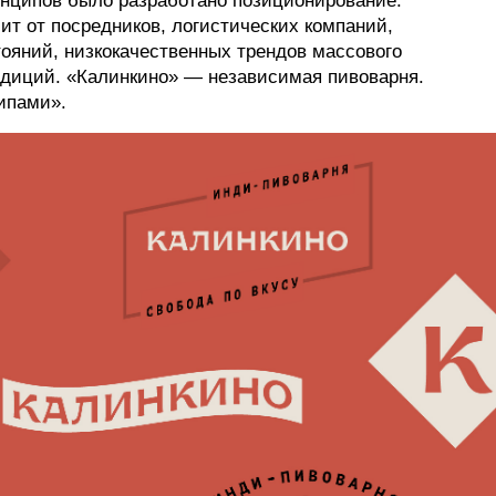
инципов было разработано позиционирование.
ит от посредников, логистических компаний,
ояний, низкокачественных трендов массового
диций. «Калинкино» — независимая пивоварня.
ипами».