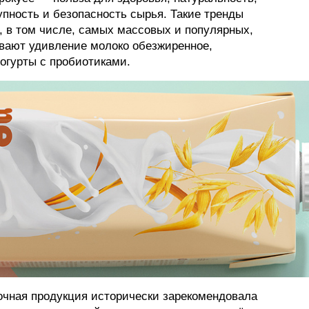
упность и безопасность сырья. Такие тренды
ФОТОГРАФИЯ
, в том числе, самых массовых и популярных,
ывают удивление молоко обезжиренное,
ТИПОГРАФИКА
йогурты с пробиотиками.
ИСТОРИИ БРЕНДОВ
О ПРОЕКТЕ
РЕКЛАМА
КОНТАКТЫ
лочная продукция исторически зарекомендовала