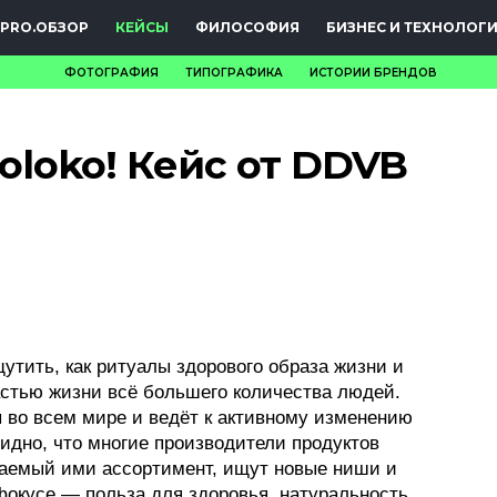
PRO.ОБЗОР
КЕЙСЫ
ФИЛОСОФИЯ
БИЗНЕС И ТЕХНОЛОГ
ФОТОГРАФИЯ
ТИПОГРАФИКА
ИСТОРИИ БРЕНДОВ
НОВОСТИ
oloko! Кейс от DDVB
PRO.ОБЗОР
КЕЙСЫ
ФИЛОСОФИЯ
КРЕАТИВА
БИЗНЕС И
утить, как ритуалы здорового образа жизни и
астью жизни всё большего количества людей.
ТЕХНОЛОГИИ
 во всем мире и ведёт к активному изменению
идно, что многие производители продуктов
ФЕСТИВАЛИ
аемый ими ассортимент, ищут новые ниши и
окусе — польза для здоровья, натуральность,