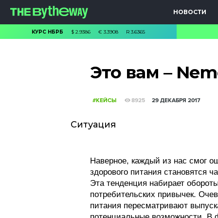
НОВОСТИ
КУРС НБРБ
$
2.9386
€
3.3908
R
3.6365
Это вам – Nem
#КЕЙСЫ
8925
29 ДЕКАБРЯ 2017
Ситуация
Наверное, каждый из нас смог ощ
здорового питания становятся ч
Эта тенденция набирает обороты
потребительских привычек. Очев
питания пересматривают выпуск
потенциальные возможности. В ф