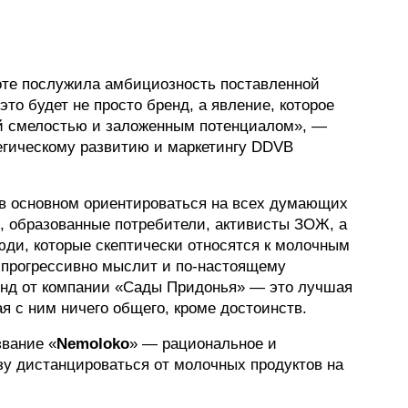
оте послужила амбициозность поставленной
это будет не просто бренд, а явление, которое
ей смелостью и заложенным потенциалом», —
егическому развитию и маркетингу DDVB
 в основном ориентироваться на всех думающих
, образованные потребители, активисты ЗОЖ, а
люди, которые скептически относятся к молочным
о прогрессивно мыслит и по-настоящему
ренд от компании «Сады Придонья» — это лучшая
я с ним ничего общего, кроме достоинств.
вание «
Nemoloko
» — рациональное и
зу дистанцироваться от молочных продуктов на