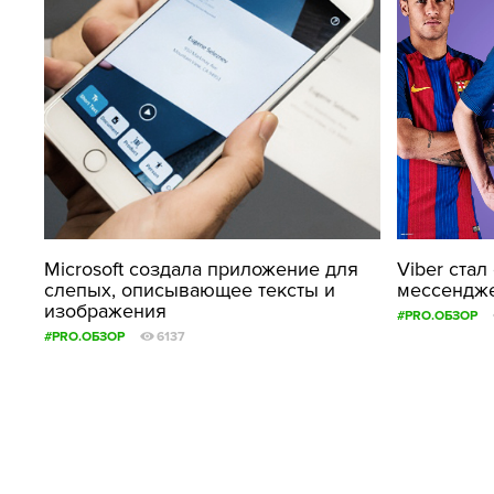
Microsoft создала приложение для
Viber ста
слепых, описывающее тексты и
мессендж
изображения
#PRO.ОБЗОР
#PRO.ОБЗОР
6137