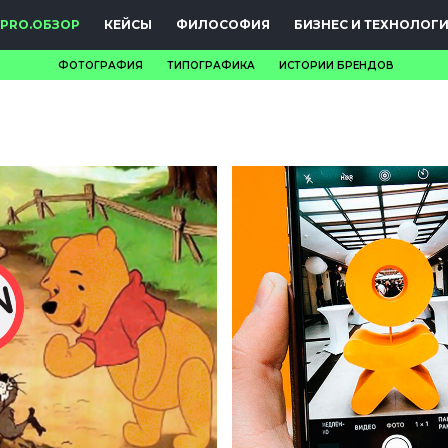
PRO.ОБЗОР
КЕЙСЫ
ФИЛОСОФИЯ
БИЗНЕС И ТЕХНОЛОГ
ФОТОГРАФИЯ
ТИПОГРАФИКА
ИСТОРИИ БРЕНДОВ
НОВОСТИ
PRO.ОБЗОР
КЕЙСЫ
ФИЛОСОФИЯ
КРЕАТИВА
БИЗНЕС И
ТЕХНОЛОГИИ
ФЕСТИВАЛИ