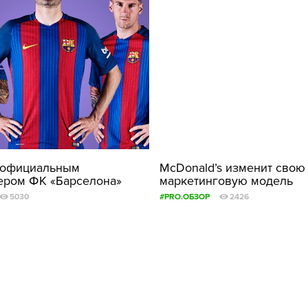
л официальным
McDonald’s изменит свою
ером ФК «Барселона»
маркетинговую модель
5030
#PRO.ОБЗОР
2426