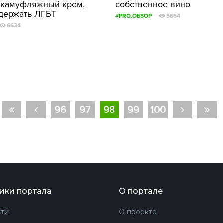
 камуфляжный крем,
собственное вино
держать ЛГБТ
#PRO.ОБЗОР
5664
6634
96
97
98
99
100
ики портала
О портале
ти
О проекте