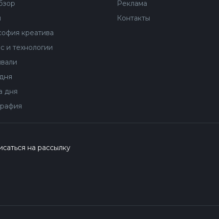
бзор
Реклама
ы
Контакты
офия креатива
с и технологии
вали
дня
 дня
рафия
саться на рассылку