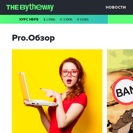
НОВОСТИ
КУРС НБРБ
$
2.9386
€
3.3908
R
3.6365
Pro.Обзор