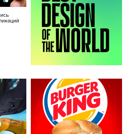
лись
ликаций