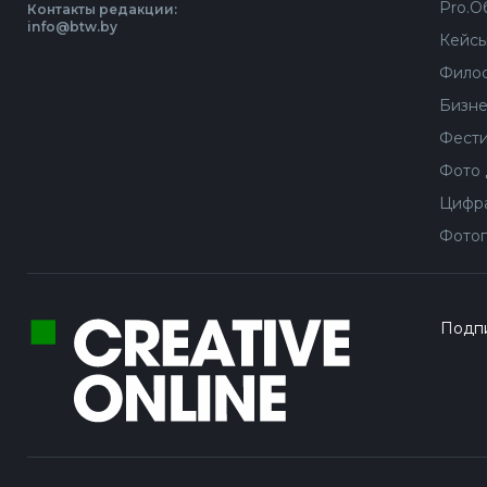
Pro.О
Контакты редакции:
info@btw.by
Кейс
Филос
Бизне
Фести
Фото 
Цифра
Фотог
Подпи