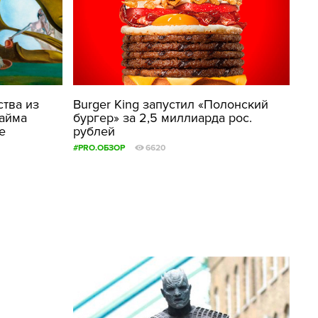
ства из
Burger King запустил «Полонский
айма
бургер» за 2,5 миллиарда рос.
е
рублей
#PRO.ОБЗОР
6620