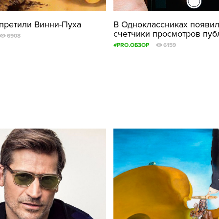
ФОТОГРАФИЯ
апретили Винни-Пуха
В Одноклассниках появи
счетчики просмотров пуб
ТИПОГРАФИКА
6908
#PRO.ОБЗОР
6159
ИСТОРИИ БРЕНДОВ
О ПРОЕКТЕ
РЕКЛАМА
КОНТАКТЫ