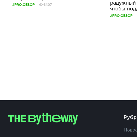
радужный
#PRO.ОБЗОР
6407
чтобы под
#PRO.ОБЗОР
Рубр
Новос