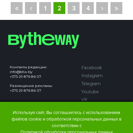
1
2
3
4
Контакты редакции:
Facebook
info@btw.by
Instagram
+375 29 876 86 07
Telegram
Размещение рекламы:
+375 29 876 86 07
Youtube
VK
Используя сайт, Вы соглашаетесь с использованием
Сайт может содержать контент, не предназначенный для
файлов cookie и обработкой персональных данных в
лиц младше 18 лет.
соответствии с
Политикой обработки персональных данных