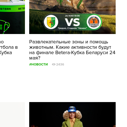
во
Развлекательные зоны и помощь
тбола в
животным. Какие активности будут
Кубка
на финале Betera-Кубка Беларуси 24
мая?
#НОВОСТИ
2436