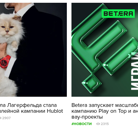
ла Лагерфельда стала
Betera запускает масшта
лейной кампании Hublot
кампанию Play on Top и а
вау-проекты
2907
#НОВОСТИ
2315