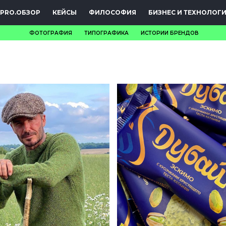
PRO.ОБЗОР
КЕЙСЫ
ФИЛОСОФИЯ
БИЗНЕС И ТЕХНОЛОГ
ФОТОГРАФИЯ
ТИПОГРАФИКА
ИСТОРИИ БРЕНДОВ
НОВОСТИ
PRO.ОБЗОР
КЕЙСЫ
ФИЛОСОФИЯ
КРЕАТИВА
БИЗНЕС И
ТЕХНОЛОГИИ
ФЕСТИВАЛИ