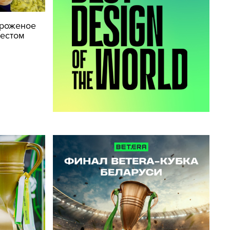
ороженое
тестом