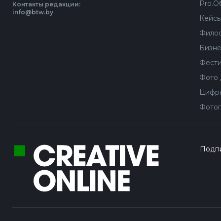
Pro.О
Контакты редакции:
info@btw.by
Кейс
Филос
Бизне
Фести
Фото 
Цифра
Фотог
Подпи