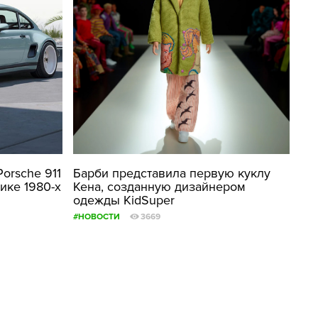
orsche 911
Барби представила первую куклу
тике 1980-х
Кена, созданную дизайнером
одежды KidSuper
#НОВОСТИ
3669