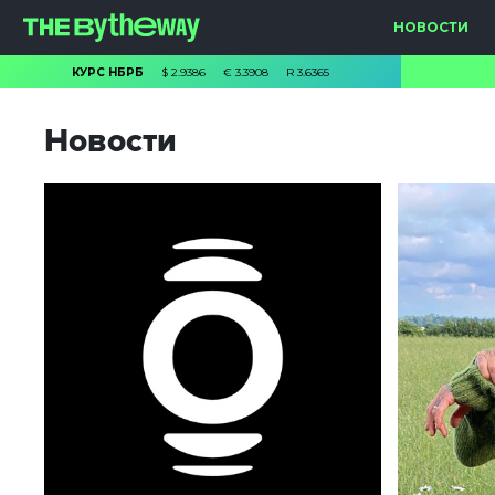
НОВОСТИ
КУРС НБРБ
$
2.9386
€
3.3908
R
3.6365
Новости