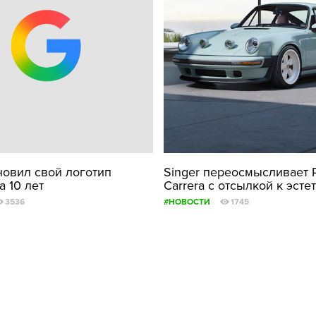
новил свой логотип
Singer переосмысливает P
 10 лет
Carrera с отсылкой к эсте
3536
#НОВОСТИ
1745