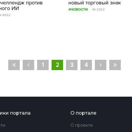
 челлендж против
новый торговый знак
ного ИИ
#НОВОСТИ
2362
4532
1
2
3
4
ики портала
О портале
ти
О проекте