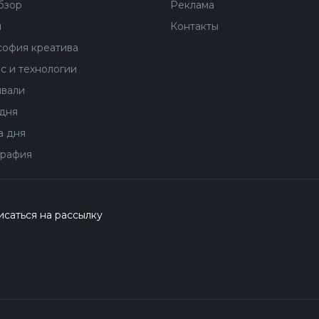
бзор
Реклама
ы
Контакты
офия креатива
с и технологии
вали
дня
 дня
рафия
саться на рассылку