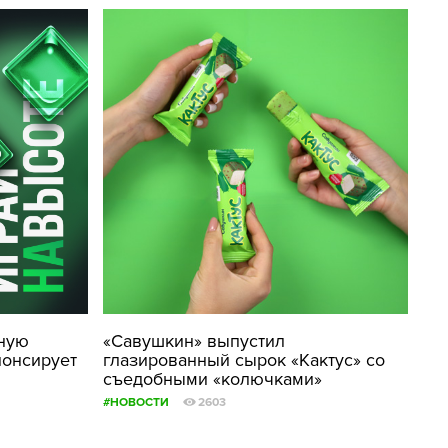
бную
«Савушкин» выпустил
нонсирует
глазированный сырок «Кактус» со
съедобными «колючками»
#НОВОСТИ
2603